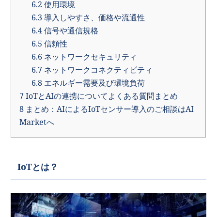
6.2
使用環境
6.3
導入しやすさ、価格や流通性
6.4
信号や通信規格
6.5
信頼性
6.6
ネットワークセキュリティ
6.7
ネットワークコネクティビティ
6.8
エネルギー需要及び環境負荷
7
IoTとAIの連携についてよくある質問まとめ
8
まとめ：AIによるIoTセンサー導入のご相談はAI
Marketへ
IoTとは？