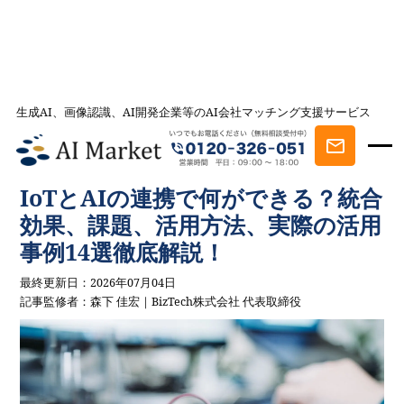
生成AI、画像認識、AI開発企業等のAI会社マッチング支援サービス
AI会社とのマッチングは AI Market
記事一覧
AIを学ぶ・知る
IoTとAIの連携で何ができる？統合効果、課
題、活用方法、実際の活用事例14選徹底解説！
IoTとAIの連携で何ができる？統合
効果、課題、活用方法、実際の活用
事例14選徹底解説！
最終更新日：2026年07月04日
記事監修者：森下 佳宏｜BizTech株式会社 代表取締役