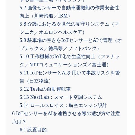
5.7
画像センサーで自動車運搬船の作業安全性
向上（川崎汽船／IBM）
5.8
介護における次世代の見守りシステム（マ
クニカ／オムロンヘルスケア）
5.9
駐車場の空きをIoTセンサーとAIで管理（オ
プテックス／徳島県／ソフトバンク）
5.10
工作機械のIoT化で生産性向上（ファナッ
ク／NTTコミュニケーションズ／富士通）
5.11
IoTセンサーとAIを用いて事故リスクを警
告（日立物流）
5.12
Teslaの自動運転車
5.13
NestLab：スマート空調システム
5.14
ロールスロイス：航空エンジン設計
6
IoTセンサーをAIを連携させる際の選び方や注意
点は？
6.1
設置目的