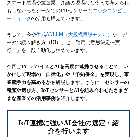
スマート農場や製造業、介護の現場など今まで考えられ
もしなかったシーンでのIoTセンサーと
エッジコンピュ
ーティング
の活用も増えています。
そして、今や
生成AI
/
LLM（大規模言語モデル）
が「デ
ータの読み解き方（UI）」と「運用（意思決定〜実
行）」を一段自動化し始めています。
今回は
IoTデバイスとAIを高度に連携させることで、い
かにして現場の「自律化」や「予知保全」を実現し、事
業競争力を高めるか
を解説します。さらに、
センサーの
種類や選び方、IoTセンサーとAIを組み合わせたさまざ
まな産業での活用事例
を紹介します。
IoT連携に強いAI会社の選定・紹
介を行います