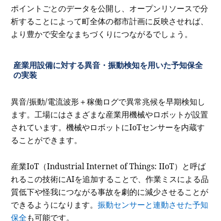
ポイントごとのデータを公開し、オープンリソースで分
析することによって町全体の都市計画に反映させれば、
より豊かで安全なまちづくりにつながるでしょう。
産業用設備に対する異音・振動検知を用いた予知保全
の実装
異音/振動/電流波形＋稼働ログで異常兆候を早期検知し
ます。工場にはさまざまな産業用機械やロボットが設置
されています。機械やロボットにIoTセンサーを内蔵す
ることができます。
産業IoT（Industrial Internet of Things: IIoT）と呼ば
れるこの技術にAIを追加することで、作業ミスによる品
質低下や怪我につながる事故を劇的に減少させることが
できるようになります。
振動センサーと連動させた予知
保全
も可能です。