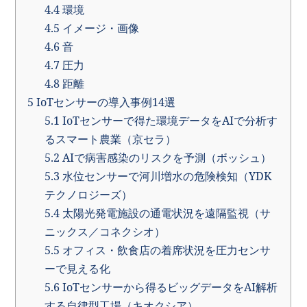
4.4
環境
4.5
イメージ・画像
4.6
音
4.7
圧力
4.8
距離
5
IoTセンサーの導入事例14選
5.1
IoTセンサーで得た環境データをAIで分析す
るスマート農業（京セラ）
5.2
AIで病害感染のリスクを予測（ボッシュ）
5.3
水位センサーで河川増水の危険検知（YDK
テクノロジーズ）
5.4
太陽光発電施設の通電状況を遠隔監視（サ
ニックス／コネクシオ）
5.5
オフィス・飲食店の着席状況を圧力センサ
ーで見える化
5.6
IoTセンサーから得るビッグデータをAI解析
する自律型工場（キオクシア）