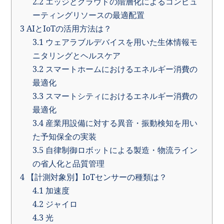
2.2
エッジとクラウドの階層化によるコンピュ
ーティングリソースの最適配置
3
AIとIoTの活用方法は？
3.1
ウェアラブルデバイスを用いた生体情報モ
ニタリングとヘルスケア
3.2
スマートホームにおけるエネルギー消費の
最適化
3.3
スマートシティにおけるエネルギー消費の
最適化
3.4
産業用設備に対する異音・振動検知を用い
た予知保全の実装
3.5
自律制御ロボットによる製造・物流ライン
の省人化と品質管理
4
【計測対象別】IoTセンサーの種類は？
4.1
加速度
4.2
ジャイロ
4.3
光