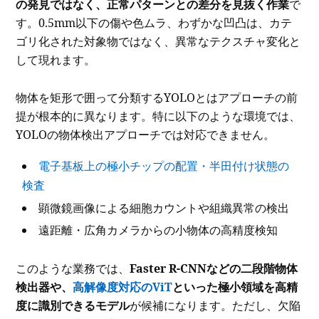
の発見ではなく、正常パターンとの差分を見抜く作業
で
す。0.5mm以下の傷や色ムラ、わずかな凹凸は、カテ
ゴリ化された対象物ではなく、異常なテクスチャ変化と
して現れます。
物体を矩形で囲って分類するYOLOとはアプローチの前
提が根本的に異なります。特に以下のような環境では、
YOLOの物体検出アプローチでは対応できません。
電子基板上の極小チップの配置・半田付け状態の
検査
顕微鏡画像による細胞カウントや組織異常の検出
遠距離・広角カメラからの小物体の高精度検知
このような業務では、
Faster R-CNNなどの二段階物体
検出器や、
高解像度対応のViT
といった極小領域を高精
度に識別できるモデル
が候補になります。ただし、欠陥