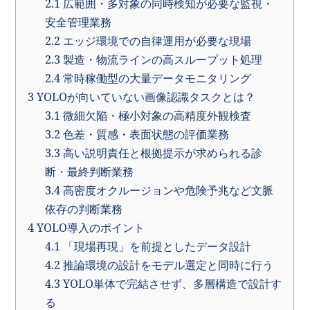
2.1
広範囲・多対象の同時検知が必要な監視・
安全管理業務
2.2
エッジ環境での自律運用が必要な現場
2.3
製造・物流ラインの高スループット処理
2.4
常時稼働型の大量データモニタリング
3
YOLOが向いていない画像認識タスクとは？
3.1
微細欠陥・極小対象の高精度外観検査
3.2
色差・質感・表面状態の評価業務
3.3
高い説明責任と根拠提示が求められる診
断・最終判断業務
3.4
高密度オクルージョンや危険予兆など文脈
依存の判断業務
4
YOLO導入のポイント
4.1
「現場再現」を前提としたデータ設計
4.2
推論環境の設計をモデル選定と同時に行う
4.3
YOLO単体で完結させず、多層構造で設計す
る