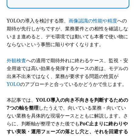
YOLOの導入を検討する際、
画像認識の性能や精度
への
期待が先行しがちですが、業務要件との相性を確認しな
いまま進めると、デモ環境では動いても本番で使い物に
ならないという事態に陥りやすくなります。
外観検査
への適用で期待外れに終わるケース、監視・安
全用途では高い効果を発揮するケースの差は、モデルの
出来不出来ではなく、業務が要求する問題の性質が
YOLO
のアプローチと合っているかどうかで生じます。
本記事では、
YOLO導入の向き不向きを判断するための
7つの軸を整理
したうえで、向いている業務・向いてい
ない業務を具体的な現場ケースとともに解説します。さ
らに、判断軸が整理できた後でも
PoC止まりに終わりや
すい実装・運用フェーズの落とし穴と、それを回避する