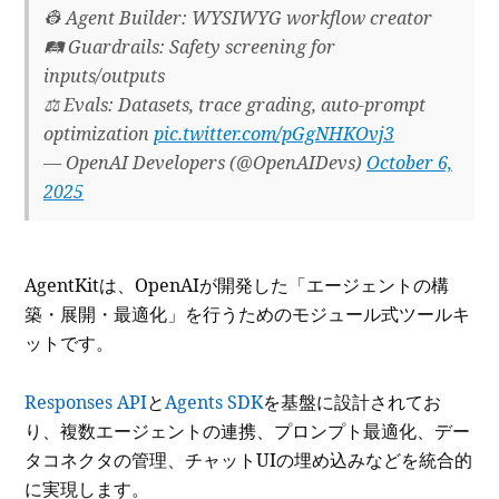
👷 Agent Builder: WYSIWYG workflow creator
🛤️ Guardrails: Safety screening for
inputs/outputs
⚖️ Evals: Datasets, trace grading, auto-prompt
optimization
pic.twitter.com/pGgNHKOvj3
— OpenAI Developers (@OpenAIDevs)
October 6,
2025
AgentKitは、OpenAIが開発した「エージェントの構
築・展開・最適化」を行うためのモジュール式ツールキ
ットです。
Responses API
と
Agents SDK
を基盤に設計されてお
り、複数エージェントの連携、プロンプト最適化、デー
タコネクタの管理、チャットUIの埋め込みなどを統合的
に実現します。