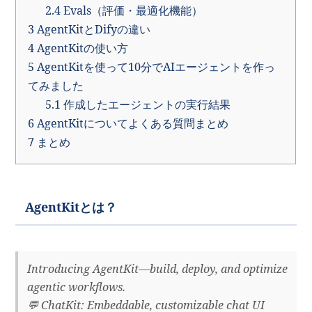
2.4
Evals（評価・最適化機能）
3
AgentKitとDifyの違い
4
AgentKitの使い方
5
AgentKitを使って10分でAIエージェントを作っ
てみました
5.1
作成したエージェントの実行結果
6
AgentKitについてよくある質問まとめ
7
まとめ
AgentKitとは？
Introducing AgentKit—build, deploy, and optimize
agentic workflows.
💬 ChatKit: Embeddable, customizable chat UI