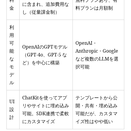
料
無料プランあり、有
に含まれ、追加費用な
金
料プランは月額制
し（従量課金制）
利
用
可
OpenAI・
OpenAIのGPTモデル
能
Anthropic・Google
（GPT-4o、GPT-5 な
な
など複数のLLMを選
ど）を中心に構築
モ
択可能
デ
ル
ChatKitを使ってアプ
テンプレートから公
UI
リやサイトに埋め込み
開・共有・埋め込み
設
可能。SDK連携で柔軟
可能だが、カスタマ
計
にカスタマイズ
イズ性はやや低い