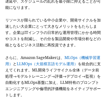
遅延や、スケジュールの乱れを最小限に抑えることが可
能になります。
リソースが限られている中小企業や、開発サイクルを加
速したい大企業にとって大きなメリットをもたらしま
す。企業はITインフラの日常的な運用管理にかかる時間
やコストを削減し、その分を製品開発や市場分析などの
核となるビジネス活動に再投資できます。
さらに、Amazon SageMakerは、
MLOps（機械学習運
用）
と
LLMOps（大規模言語モデル運用）
を統合的に支
えてくれます。ML開発ライフサイクル全体（データ前
処理→モデルトレーニング→評価→デプロイ→監視）を
自動化するMLOps基盤に加え、LLM特有のプロンプト
エンジニアリングや倫理的評価機能をネイティブサポー
トします。