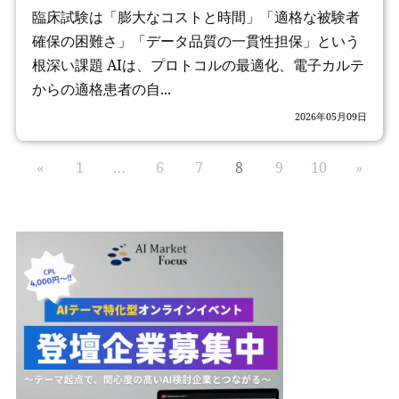
臨床試験は「膨大なコストと時間」「適格な被験者
確保の困難さ」「データ品質の一貫性担保」という
根深い課題 AIは、プロトコルの最適化、電子カルテ
からの適格患者の自...
2026年05月09日
«
1
…
6
7
8
9
10
»