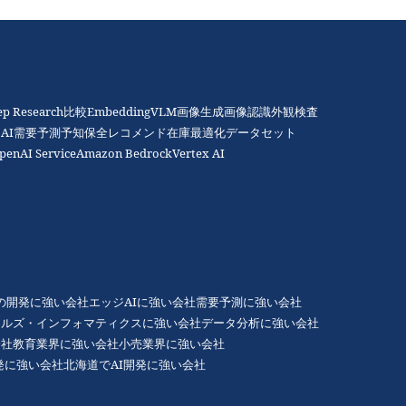
ep Research比較
Embedding
VLM
画像生成
画像認識
外観検査
AI
需要予測
予知保全
レコメンド
在庫最適化
データセット
penAI Service
Amazon Bedrock
Vertex AI
Gの開発に強い会社
エッジAIに強い会社
需要予測に強い会社
アルズ・インフォマティクスに強い会社
データ分析に強い会社
会社
教育業界に強い会社
小売業界に強い会社
発に強い会社
北海道でAI開発に強い会社