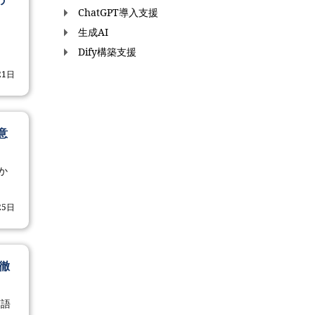
の
ChatGPT導入支援
生成AI
Dify構築支援
21日
意
か
25日
を徹
言語