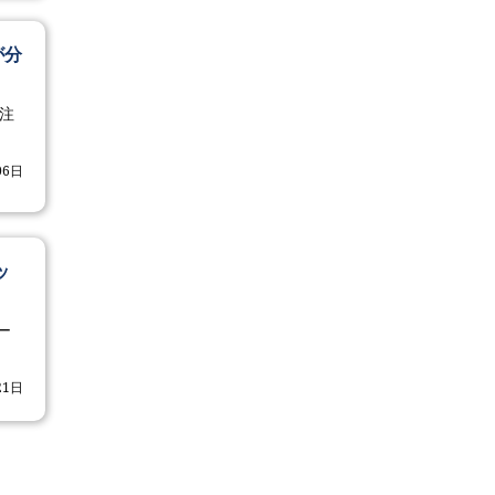
が分
注
06日
ッ
ー
21日