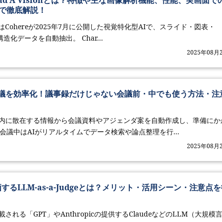
mand A Visionとは？特徴や主な画像解析機能、性能、実画面で
で徹底解説！
sionはCohereが2025年7月に公開した視覚特化型AIで、スライド・図表・
造化データを自動抽出。 Char...
2025年08月
で会議を効率化！議事録だけじゃない会議前・中でも使う方法・注
、社内に散在する情報から会議資料やアジェンダ案を自動作成し、準備にか
会議中はAIがリアルタイムでデータ検索や論点整理を行...
2025年08月
価するLLM-as-a-Judgeとは？メリット・活用シーン・注意点
搭載される「GPT」やAnthropicの提供するClaudeなどのLLM（大規模