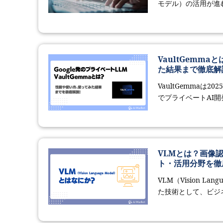
モデル）の活用が進む
VaultGemm
た結果まで徹底解
VaultGemmaは
でプライベートAI開
VLMとは？画像
ト・活用分野を徹
VLM（Vision L
た技術として、ビジネ