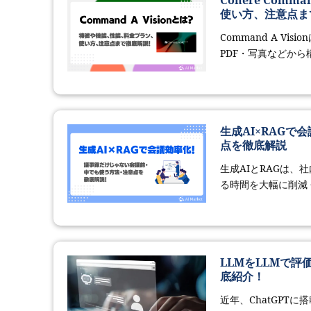
Cohere Com
使い方、注意点ま
Command A Vi
PDF・写真などから構
生成AI×RAG
点を徹底解説
生成AIとRAGは
る時間を大幅に削減 
LLMをLLMで評
底紹介！
近年、ChatGPTに