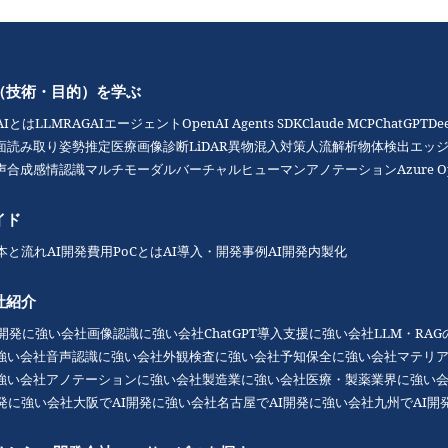
（技術・目的）を学ぶ
AIとは
LLM
RAG
AIエージェント
OpenAI Agents SDK
Claude MCP
ChatGPT
De
面読み取り
姿勢推定
医療画像診断
LiDAR
異物混入対策
人流解析
物体検出
エッジ
声合成
感情認識
マルチモーダル
バーチャルヒューマン
アノテーション
Azure O
イド
本と流れ
AI開発費用
PoCとは
AI導入・開発事例
AI開発内製化
社紹介
I開発に強い会社
画像認識に強い会社
ChatGPT導入支援に強い会社
LLM・RA
強い会社
音声認識に強い会社
外観検査に強い会社
予知保全に強い会社
マテリ
強い会社
アノテーションに強い会社
製造業に強い会社
医療・製薬業界に強い
開発に強い会社
大阪でAI開発に強い会社
名古屋でAI開発に強い会社
九州でAI開