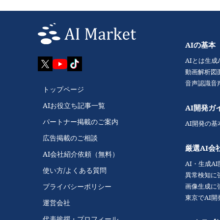
AIの基本
AIとは
生成
動画解析
図
音声認識
音
トップページ
AIお役立ち記事一覧
AI開発ガ
パートナー掲載のご案内
AI開発の基
広告掲載のご相談
厳選AI会
AI会社紹介依頼（無料）
AI・生成A
使い方/よくある質問
異常検知に
画像生成に
プライバシーポリシー
東京でAI
運営会社
代表挨拶・プロフィール