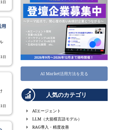
21日
活用
ル
21日
AI Market活用方法を見る
け
人気のカテゴリ
21日
AIエージェント
LLM（大規模言語モデル）
RAG導入・精度改善