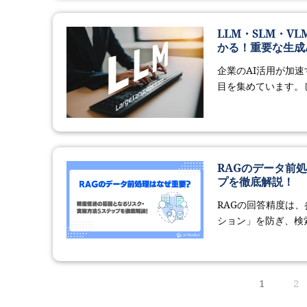
LLM・SLM・V
かる！重要な生成
企業のAI活用が加
目を集めています。し
RAGのデータ前
プを徹底解説！
RAGの回答精度は
ション」を防ぎ、検索
1
2