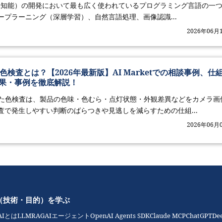
（人工知能）の開発において最も広く使われているプログラミング言語の一
ープラーニング（深層学習）、自然言語処理、画像認識...
2026年06月
色検査とは？【2026年最新版】AI Marketでの相談事例、仕
果・事例を徹底解説！
した色検査は、製品の色味・色むら・点灯状態・外観差異などをカメラ画
査で発生しやすい判断のばらつきや見逃しを減らすための仕組...
2026年06月
（技術・目的）を学ぶ
AIとは
LLM
RAG
AIエージェント
OpenAI Agents SDK
Claude MCP
ChatGPT
De