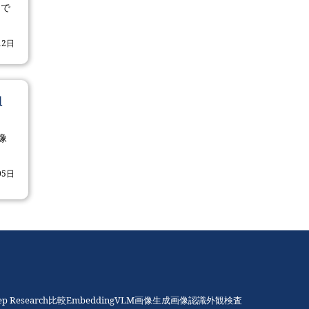
つで
12日
組
像
05日
ep Research比較
Embedding
VLM
画像生成
画像認識
外観検査