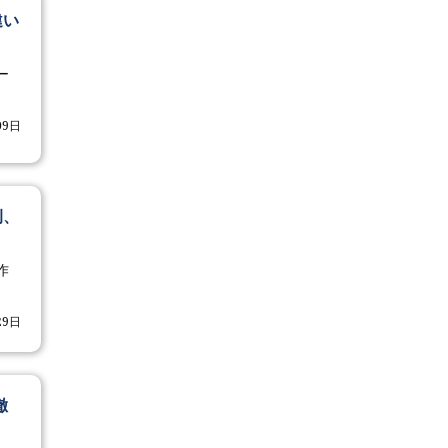
違い
ー
09日
例、
作
29日
徹