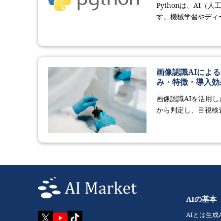
Pythonは、AI
す。機械学習やディ
画像認識AIによる
み・特徴・導入効
画像認識AIを活用
から判定し、目視検
AIの基本
AIとは
生成