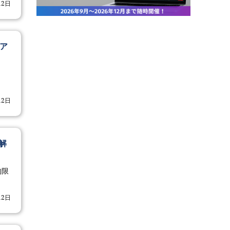
12日
ア
12日
解
的限
12日