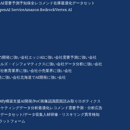
AI
需要予測
予知保全
レコメンド
在庫最適化
データセット
penAI Service
Amazon Bedrock
Vertex AI
Gの開発に強い会社
エッジAIに強い会社
需要予測に強い会社
アルズ・インフォマティクスに強い会社
データ分析に強い会社
会社
教育業界に強い会社
小売業界に強い会社
発に強い会社
北海道でAI開発に強い会社
Dify構築支援
AI開発/PoC
画像認識
図面読み取り
ロボティクス
ーケティング
データ分析
最適化
レコメンド
需要予測・分析
広告
データセット/データ収集
人材研修・リスキリング
異常検知
プラットフォーム