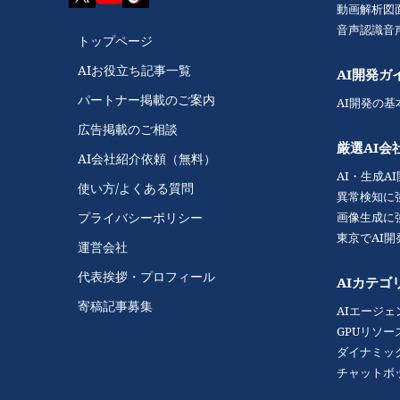
動画解析
図
音声認識
音
トップページ
AIお役立ち記事一覧
AI開発ガ
パートナー掲載のご案内
AI開発の基
広告掲載のご相談
厳選AI会
AI会社紹介依頼（無料）
AI・生成A
使い方/よくある質問
異常検知に
画像生成に
プライバシーポリシー
東京でAI
運営会社
代表挨拶・プロフィール
AIカテゴ
寄稿記事募集
AIエージェ
GPUリソー
ダイナミッ
チャットボ