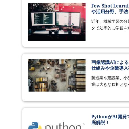
Few Shot 
や活用分野、手法
近年、機械学習の分
タで効率的に学習を進める
画像認識AIによる
仕組みや企業導入
製造業や建設業、小
業は大きな負担となっ
PythonがA
底解説！