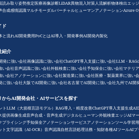
面読み取り
姿勢推定
医療画像診断
LiDAR
異物混入対策
人流解析
物体検出
エッジ
声合成
感情認識
マルチモーダル
バーチャルヒューマン
アノテーション
Azure O
イド
本と流れ
AI開発費用
PoCとは
AI導入・開発事例
AI開発内製化
社紹介
I開発に強い会社
画像認識に強い会社
ChatGPT導入支援に強い会社
LLM・RA
強い会社
音声認識に強い会社
外観検査に強い会社
予知保全に強い会社
マテリ
強い会社
アノテーションに強い会社
製造業に強い会社
医療・製薬業界に強い
開発に強い会社
大阪でAI開発に強い会社
名古屋でAI開発に強い会社
九州でAI開
リからAI開発会社・AIサービスを探す
ント
LLM（大規模言語モデル）
RAG導入・精度改善
ChatGPT導入支援
生成AI
ス提供
画像生成
音声合成・音声生成
デジタルヒューマン
外観検査
エッジAI
マ
クプライシング
予知保全
アノテーションサービス
アノテーションツール
学習用
ット
文字認識（AI-OCR）
音声認識
自然言語処理
法務・知財
各種AIツール
AI