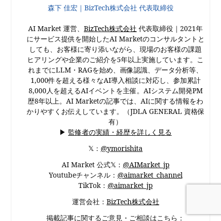
森下 佳宏｜BizTech株式会社 代表取締役
AI Market 運営、
BizTech株式会社
代表取締役｜2021年
にサービス提供を開始したAI Marketのコンサルタントと
しても、お客様に寄り添いながら、現場のお客様の課題
ヒアリングや企業のご紹介を5年以上実施しています。こ
れまでにLLM・RAGを始め、画像認識、データ分析等、
1,000件を超える様々なAI導入相談に対応し、参加累計
8,000人を超えるAIイベントを主催。AIシステム開発PM
歴8年以上。AI Marketの記事では、AIに関する情報をわ
かりやすくお伝えしています。（JDLA GENERAL 資格保
有）
▶
監修者の実績・経歴を詳しく見る
𝕏：
@ymorishita
AI Market 公式𝕏：
@AIMarket_jp
Youtubeチャンネル：
@aimarket_channel
TikTok：
@aimarket_jp
運営会社：
BizTech株式会社
掲載記事に関するご意見・ご相談はこちら：