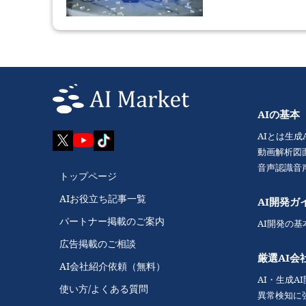
AIの基本
AIとは
生成
動画解析
図
音声認識
音
トップページ
AIお役立ち記事一覧
AI開発ガ
パートナー掲載のご案内
AI開発の基
広告掲載のご相談
厳選AI会
AI会社紹介依頼（無料）
AI・生成A
使い方/よくある質問
異常検知に