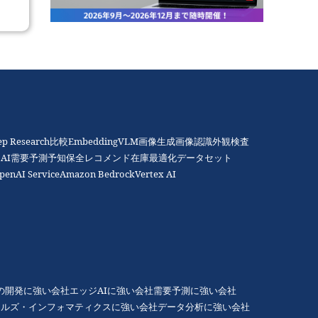
ep Research比較
Embedding
VLM
画像生成
画像認識
外観検査
AI
需要予測
予知保全
レコメンド
在庫最適化
データセット
penAI Service
Amazon Bedrock
Vertex AI
Gの開発に強い会社
エッジAIに強い会社
需要予測に強い会社
アルズ・インフォマティクスに強い会社
データ分析に強い会社