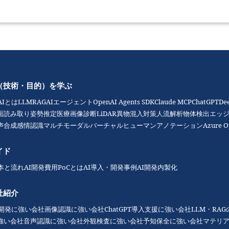
（技術・目的）を学ぶ
AIとは
LLM
RAG
AIエージェント
OpenAI Agents SDK
Claude MCP
ChatGPT
De
面読み取り
姿勢推定
医療画像診断
LiDAR
異物混入対策
人流解析
物体検出
エッジ
声合成
感情認識
マルチモーダル
バーチャルヒューマン
アノテーション
Azure O
イド
本と流れ
AI開発費用
PoCとは
AI導入・開発事例
AI開発内製化
社紹介
I開発に強い会社
画像認識に強い会社
ChatGPT導入支援に強い会社
LLM・RA
強い会社
音声認識に強い会社
外観検査に強い会社
予知保全に強い会社
マテリ