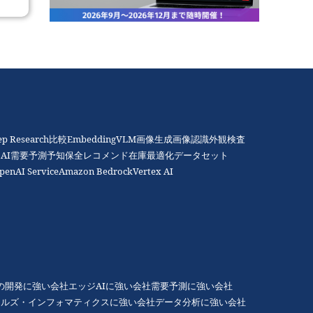
ep Research比較
Embedding
VLM
画像生成
画像認識
外観検査
AI
需要予測
予知保全
レコメンド
在庫最適化
データセット
penAI Service
Amazon Bedrock
Vertex AI
Gの開発に強い会社
エッジAIに強い会社
需要予測に強い会社
アルズ・インフォマティクスに強い会社
データ分析に強い会社