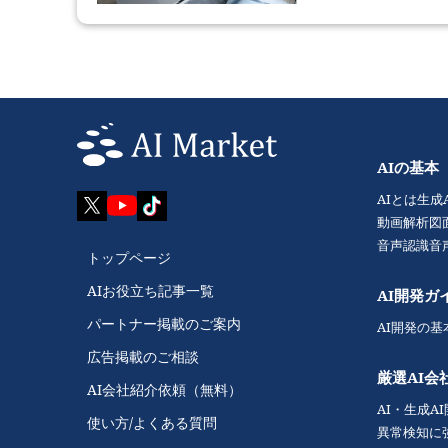
AIの基本
AIとは
生成
動画解析
図
音声認識
音
トップページ
AIお役立ち記事一覧
AI開発ガ
パートナー掲載のご案内
AI開発の基
広告掲載のご相談
厳選AI会
AI会社紹介依頼（無料）
AI・生成A
使い方/よくある質問
異常検知に