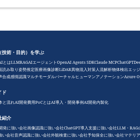
（技術・目的）を学ぶ
AIとは
LLM
RAG
AIエージェント
OpenAI Agents SDK
Claude MCP
ChatGPT
De
面読み取り
姿勢推定
医療画像診断
LiDAR
異物混入対策
人流解析
物体検出
エッジ
声合成
感情認識
マルチモーダル
バーチャルヒューマン
アノテーション
Azure O
イド
本と流れ
AI開発費用
PoCとは
AI導入・開発事例
AI開発内製化
社紹介
I開発に強い会社
画像認識に強い会社
ChatGPT導入支援に強い会社
LLM・RA
強い会社
音声認識に強い会社
外観検査に強い会社
予知保全に強い会社
マテリ